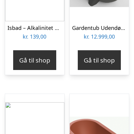
Isbad – Alkalinitet Up
Gardentub Udendørs badekar i polyethylene 194 x 94 cm – Antracit
kr.
139,00
kr.
12.999,00
Gå til shop
Gå til shop