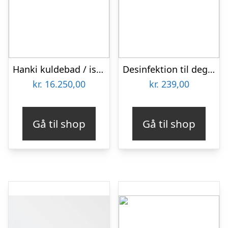
Hanki kuldebad / isbad (Pool)
Desinfektion til degree isbad – SunWac 2
kr.
16.250,00
kr.
239,00
Gå til shop
Gå til shop