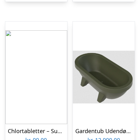
Chlortabletter – SunWac 3 (32 stk)
Gardentub Udendørs badekar i polyethylene 194 x 94 cm – Armygrøn
kr.
99,00
kr.
12.999,00