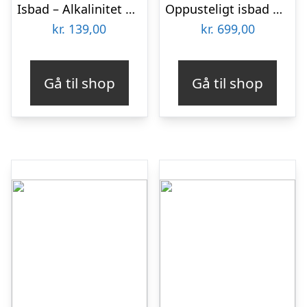
Isbad – Alkalinitet Down
Oppusteligt isbad med dække Ø85 cm
kr.
139,00
kr.
699,00
Gå til shop
Gå til shop