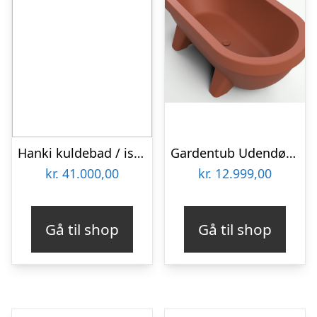
Hanki kuldebad / isbad (Komplet sæt)
Gardentub Udendørs badekar i polyethylene 194 x 94 cm – Terracotta
kr.
41.000,00
kr.
12.999,00
Gå til shop
Gå til shop