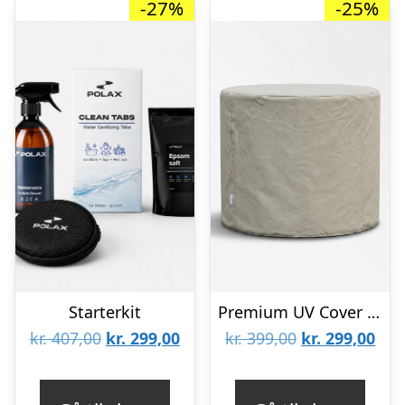
-27%
-25%
Starterkit
Premium UV Cover til isbad
Den
Den
Den
De
kr.
407,00
kr.
299,00
kr.
399,00
kr.
299,00
oprindelige
aktuelle
oprindelige
aktu
pris
pris
pris
pris