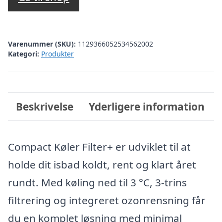
var:
er:
kr. 8.999,00.
kr. 7.499,00.
Varenummer (SKU):
1129366052534562002
Kategori:
Produkter
Beskrivelse
Yderligere information
Compact Køler Filter+ er udviklet til at
holde dit isbad koldt, rent og klart året
rundt. Med køling ned til 3 °C, 3-trins
filtrering og integreret ozonrensning får
du en komplet løsning med minimal