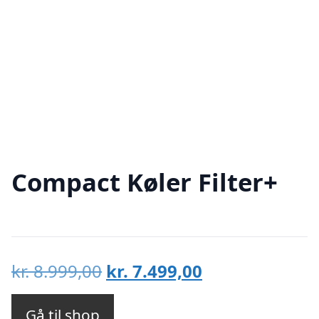
Compact Køler Filter+
Den
Den
kr.
8.999,00
kr.
7.499,00
oprindelige
aktuelle
pris
pris
Gå til shop