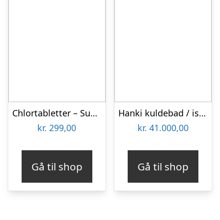
Chlortabletter – SunWac 3 (160 stk)
Hanki kuldebad / isbad (Komplet sæt)
kr.
299,00
kr.
41.000,00
Gå til shop
Gå til shop