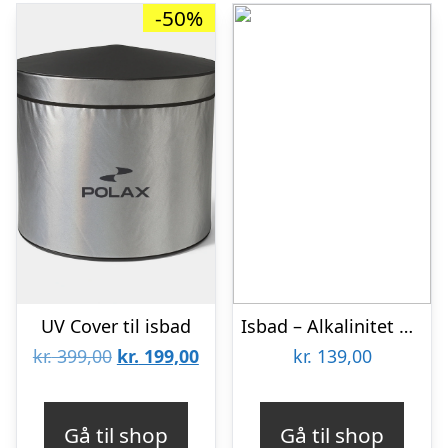
-50%
UV Cover til isbad
Isbad – Alkalinitet Up
Den
Den
kr.
399,00
kr.
199,00
kr.
139,00
oprindelige
aktuelle
pris
pris
Gå til shop
Gå til shop