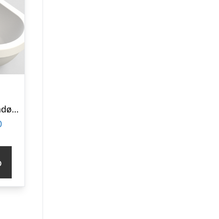
Gardentub Udendørs badekar i polyethylene 194 x 94 cm – Hvid
0
p