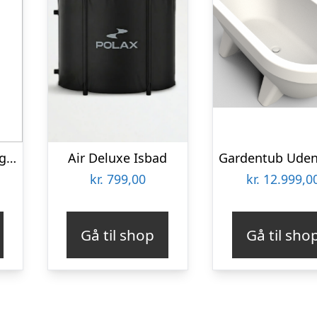
Desinfektion til degree isbad – SunWac 2
Air Deluxe Isbad
kr.
799,00
kr.
12.999,0
Gå til shop
Gå til sho